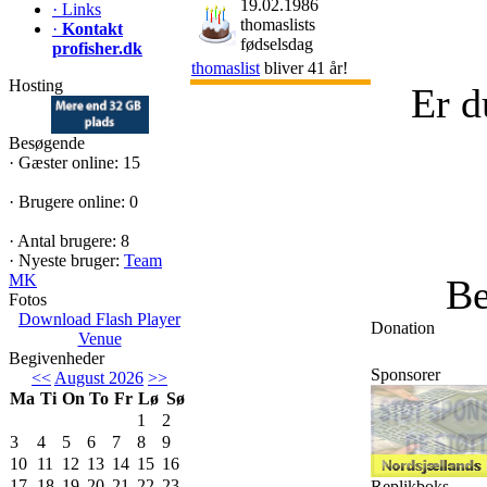
19.02.1986
·
Links
thomaslists
·
Kontakt
fødselsdag
profisher.dk
thomaslist
bliver 41 år!
Hosting
Er d
Besøgende
·
Gæster online: 15
·
Brugere online: 0
·
Antal brugere: 8
·
Nyeste bruger:
Team
MK
Be
Fotos
Download Flash Player
Donation
Venue
Begivenheder
Sponsorer
<<
August 2026
>>
Ma
Ti
On
To
Fr
Lø
Sø
1
2
3
4
5
6
7
8
9
10
11
12
13
14
15
16
17
18
19
20
21
22
23
Replikboks