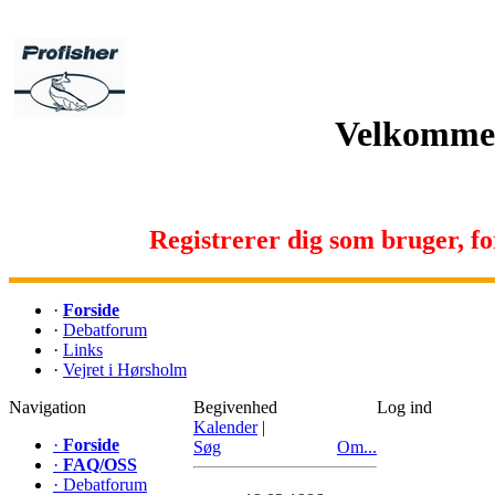
Velkommen 
Registrerer dig som bruger, for 
·
Forside
·
Debatforum
·
Links
·
Vejret i Hørsholm
Navigation
Begivenhed
Log ind
Kalender
|
·
Forside
Søg
Om...
·
FAQ/OSS
·
Debatforum