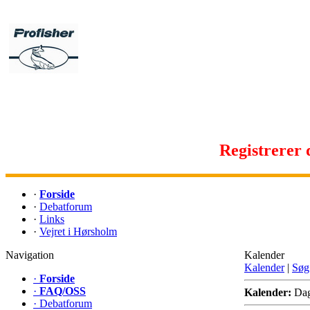
Registrerer d
·
Forside
·
Debatforum
·
Links
·
Vejret i Hørsholm
Navigation
Kalender
Kalender
|
Søg
·
Forside
·
FAQ/OSS
Kalender:
Da
·
Debatforum