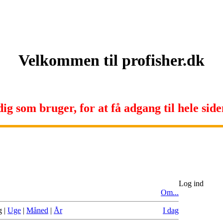
Velkommen til profisher.dk
ig som bruger, for at få adgang til hele siden
Log ind
Om...
g
|
Uge
|
Måned
|
År
I dag