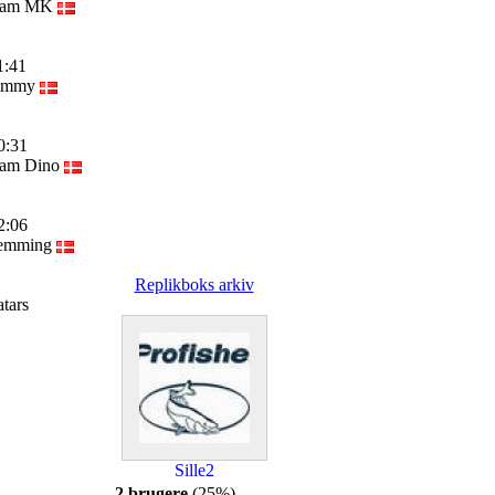
 Team MK
1:41
 Tommy
0:31
Team Dino
2:06
Flemming
Replikboks arkiv
atars
Sille2
2 brugere
(25%)