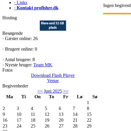
·
Links
Ingen begivenh
·
Kontakt profisher.dk
Hosting
Besøgende
·
Gæster online: 26
·
Brugere online: 0
·
Antal brugere: 8
·
Nyeste bruger:
Team MK
Fotos
Download Flash Player
Venue
Begivenheder
<<
Juni 2025
>>
Ma
Ti
On
To
Fr
Lø
Sø
1
2
3
4
5
6
7
8
9
10
11
12
13
14
15
16
17
18
19
20
21
22
23
24
25
26
27
28
29