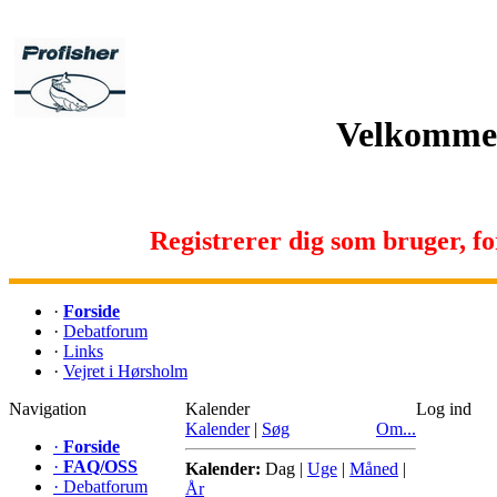
Velkommen 
Registrerer dig som bruger, for 
·
Forside
·
Debatforum
·
Links
·
Vejret i Hørsholm
Navigation
Kalender
Log ind
Kalender
|
Søg
Om...
·
Forside
·
FAQ/OSS
Kalender:
Dag
|
Uge
|
Måned
|
·
Debatforum
År