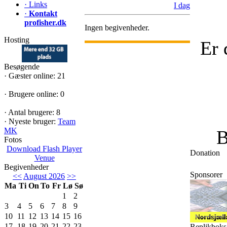
·
Links
I dag
·
Kontakt
profisher.dk
Ingen begivenheder.
Hosting
Er 
Besøgende
·
Gæster online: 21
·
Brugere online: 0
·
Antal brugere: 8
·
Nyeste bruger:
Team
MK
B
Fotos
Download Flash Player
Donation
Venue
Begivenheder
Sponsorer
<<
August 2026
>>
Ma
Ti
On
To
Fr
Lø
Sø
1
2
3
4
5
6
7
8
9
10
11
12
13
14
15
16
17
18
19
20
21
22
23
Replikboks