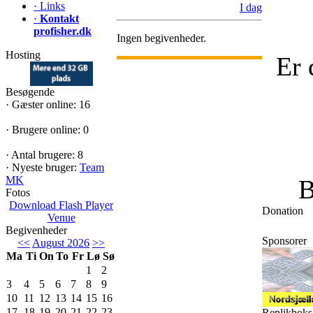
·
Links
I dag
·
Kontakt
profisher.dk
Ingen begivenheder.
Hosting
Er 
Besøgende
·
Gæster online: 16
·
Brugere online: 0
·
Antal brugere: 8
·
Nyeste bruger:
Team
MK
B
Fotos
Download Flash Player
Donation
Venue
Begivenheder
Sponsorer
<<
August 2026
>>
Ma
Ti
On
To
Fr
Lø
Sø
1
2
3
4
5
6
7
8
9
10
11
12
13
14
15
16
17
18
19
20
21
22
23
Replikboks