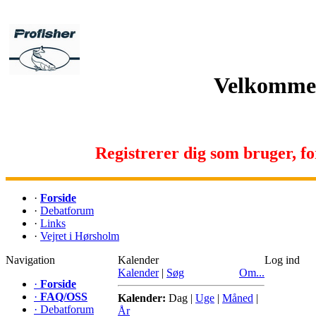
Velkommen 
Registrerer dig som bruger, for 
·
Forside
·
Debatforum
·
Links
·
Vejret i Hørsholm
Navigation
Kalender
Log ind
Kalender
|
Søg
Om...
·
Forside
·
FAQ/OSS
Kalender:
Dag
|
Uge
|
Måned
|
·
Debatforum
År