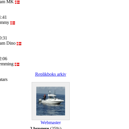
 Team MK
1:41
 Tommy
0:31
Team Dino
2:06
Flemming
Replikboks arkiv
atars
Webmaster
2 brugere
(25%)