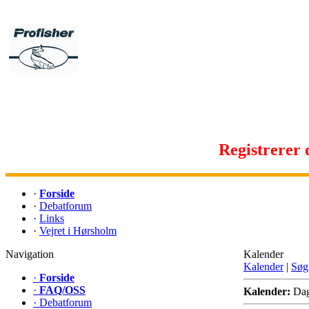
Registrerer d
·
Forside
·
Debatforum
·
Links
·
Vejret i Hørsholm
Navigation
Kalender
Kalender
|
Søg
·
Forside
·
FAQ/OSS
Kalender:
Da
·
Debatforum