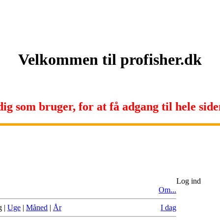
Velkommen til profisher.dk
ig som bruger, for at få adgang til hele siden
Log ind
Om...
g
|
Uge
|
Måned
|
År
I dag