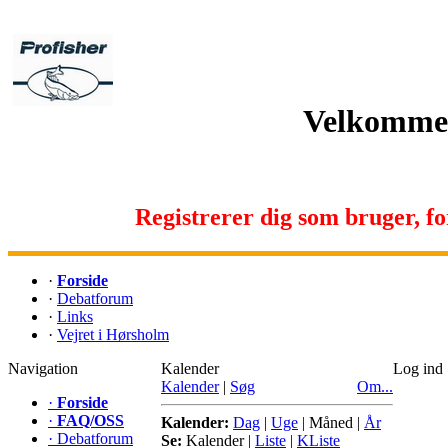
Velkommen 
Registrerer dig som bruger, for 
·
Forside
·
Debatforum
·
Links
·
Vejret i Hørsholm
Navigation
Kalender
Log ind
Kalender
|
Søg
Om...
·
Forside
·
FAQ/OSS
Kalender:
Dag
|
Uge
|
Måned
|
År
·
Debatforum
Se:
Kalender
|
Liste
|
KListe