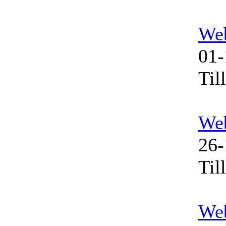
We
01-
Til
We
26-
Til
We