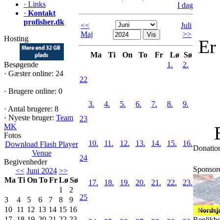
·
Links
I dag
·
Kontakt
profisher.dk
<<
Juli
Maj
>>
Hosting
Er
Ma
Ti
On
To
Fr
Lø
Sø
Besøgende
1.
2.
·
Gæster online: 24
22
·
Brugere online: 0
3.
4.
5.
6.
7.
8.
9.
·
Antal brugere: 8
·
Nyeste bruger:
Team
23
MK
Fotos
10.
11.
12.
13.
14.
15.
16.
Download Flash Player
Donatio
Venue
24
Begivenheder
Sponsor
<<
Juni 2024
>>
Ma
Ti
On
To
Fr
Lø
Sø
17.
18.
19.
20.
21.
22.
23.
1
2
25
3
4
5
6
7
8
9
10
11
12
13
14
15
16
17
18
19
20
21
22
23
Replikb