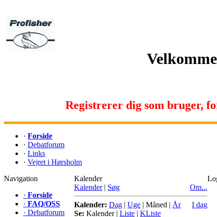
Velkommen 
Registrerer dig som bruger, for 
·
Forside
·
Debatforum
·
Links
·
Vejret i Hørsholm
Navigation
Kalender
Lo
Kalender
|
Søg
Om...
·
Forside
·
FAQ/OSS
Kalender:
Dag
|
Uge
|
Måned
|
År
I dag
·
Debatforum
Se:
Kalender
|
Liste
|
KListe