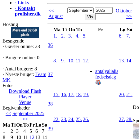
·
Links
·
Kontakt
<<
Oktober
profisher.dk
August
>>
Hosting
Ma
Ti
On
To
Fr
Lø
Sø
1.
2.
3.
4.
5.
6.
7.
Besøgende
36
·
Gæster online: 23
·
Brugere online: 0
8.
9.
10.
11.
12.
13.
14.
·
Antal brugere: 8
antalyalialis
·
Nyeste bruger:
Team
37
fødselsdag
MK
Fotos
Download Flash
15.
16.
17.
18.
19.
20.
21.
Player
Venue
38
Do
Begivenheder
<<
September 2025
>>
22.
23.
24.
25.
26.
27.
28.
Sp
Ma
Ti
On
To
Fr
Lø
Sø
39
1
2
3
4
5
6
7
8
9
10
11
12
13
14