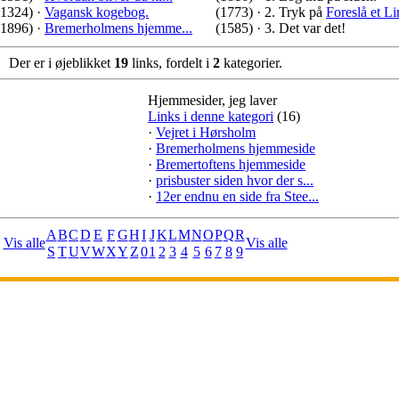
(1324)
·
Vagansk kogebog.
(1773)
·
2. Tryk på
Foreslå et L
(1896)
·
Bremerholmens hjemme...
(1585)
·
3. Det var det!
Der er i øjeblikket
19
links, fordelt i
2
kategorier.
Hjemmesider, jeg laver
Links i denne kategori
(16)
·
Vejret i Hørsholm
·
Bremerholmens hjemmeside
·
Bremertoftens hjemmeside
·
prisbuster siden hvor der s...
·
12er endnu en side fra Stee...
A
B
C
D
E
F
G
H
I
J
K
L
M
N
O
P
Q
R
Vis alle
Vis alle
S
T
U
V
W
X
Y
Z
0
1
2
3
4
5
6
7
8
9