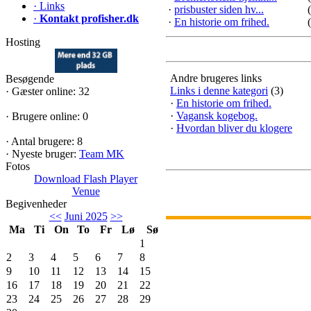
·
Links
·
prisbuster siden hv...
·
Kontakt profisher.dk
·
En historie om frihed.
Hosting
Andre brugeres links
Besøgende
Links i denne kategori
(3)
·
Gæster online: 32
·
En historie om frihed.
·
Vagansk kogebog.
·
Brugere online: 0
·
Hvordan bliver du klogere
·
Antal brugere: 8
·
Nyeste bruger:
Team MK
Fotos
Download Flash Player
Venue
Begivenheder
<<
Juni 2025
>>
Ma
Ti
On
To
Fr
Lø
Sø
1
2
3
4
5
6
7
8
9
10
11
12
13
14
15
16
17
18
19
20
21
22
23
24
25
26
27
28
29