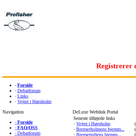
Registrerer d
·
Forside
·
Debatforum
·
Links
·
Vejret i Hørsholm
Navigation
DeLuxe Weblink Portal
Seneste tilføjede links
·
Forside
·
Vejret i Hørsholm
·
FAQ/OSS
·
Bremerholmens hjemm...
·
Debatforum
·
Bremertoftens hjemm...