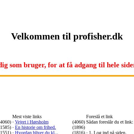
Velkommen til profisher.dk
ig som bruger, for at få adgang til hele siden
Mest viste links
Foreslå et link
(4060)
·
Vejret i Hørsholm
(4060)
Sådan foreslår du et link:
(1585)
·
En historie om frihed.
(1896)
(1551)
·
Hvordan bliver du kl...
(1816)
·
1. Log ind på siden.