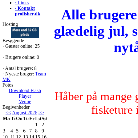
·
Links
·
Kontakt
Alle brugere
profisher.dk
Hosting
glædelig jul, 
Besøgende
nyt
·
Gæster online: 25
·
Brugere online: 0
·
Antal brugere: 8
·
Nyeste bruger:
Team
MK
Fotos
Download Flash
Håber på mange g
Player
Venue
fisketure 
Begivenheder
<<
August 2026
>>
Ma
Ti
On
To
Fr
Lø
Sø
1
2
3
4
5
6
7
8
9
10
11
12
13
14
15
16