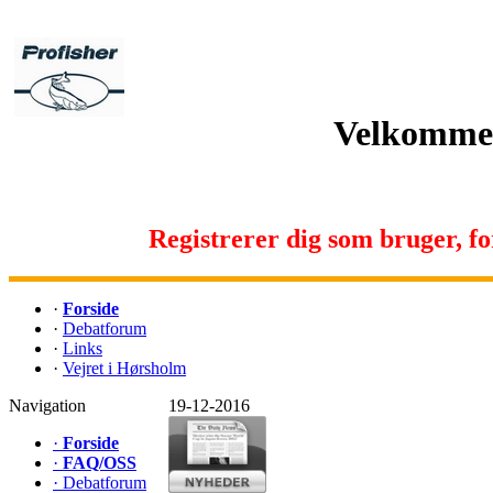
Velkommen 
Registrerer dig som bruger, for 
·
Forside
·
Debatforum
·
Links
·
Vejret i Hørsholm
Navigation
19-12-2016
·
Forside
·
FAQ/OSS
·
Debatforum