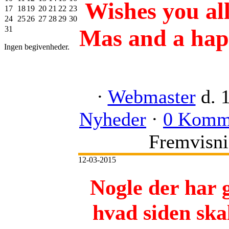
Wishes you al
17
18
19
20
21
22
23
24
25
26
27
28
29
30
31
Mas and a hap
Ingen begivenheder.
·
Webmaster
d. 
Nyheder
·
0 Komm
Fremvisni
12-03-2015
Nogle der har g
hvad siden ska