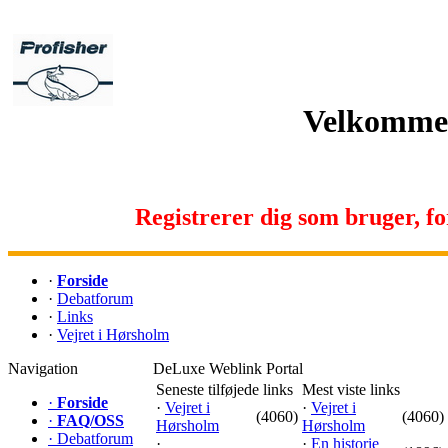
Velkommen 
Registrerer dig som bruger, for 
·
Forside
·
Debatforum
·
Links
·
Vejret i Hørsholm
Navigation
DeLuxe Weblink Portal
Seneste tilføjede links
Mest viste links
·
Forside
·
Vejret i
·
Vejret i
(4060)
(4060)
·
FAQ/OSS
Hørsholm
Hørsholm
·
Debatforum
·
·
En historie