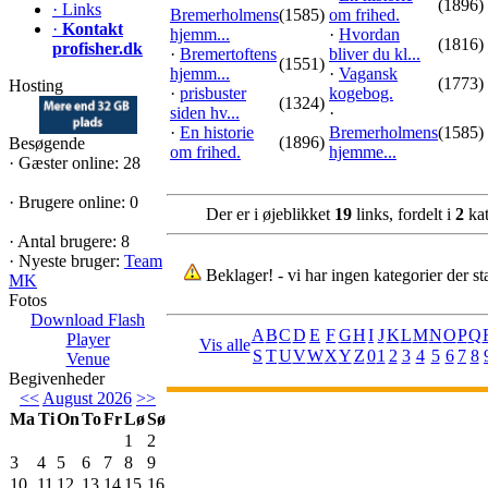
(1896)
·
Links
Bremerholmens
(1585)
om frihed.
·
Kontakt
hjemm...
·
Hvordan
(1816)
profisher.dk
·
Bremertoftens
bliver du kl...
(1551)
hjemm...
·
Vagansk
(1773)
Hosting
·
prisbuster
kogebog.
(1324)
siden hv...
·
·
En historie
Bremerholmens
(1585)
(1896)
Besøgende
om frihed.
hjemme...
·
Gæster online: 28
·
Brugere online: 0
Der er i øjeblikket
19
links, fordelt i
2
kat
·
Antal brugere: 8
·
Nyeste bruger:
Team
Beklager! - vi har ingen kategorier der s
MK
Fotos
Download Flash
A
B
C
D
E
F
G
H
I
J
K
L
M
N
O
P
Q
Player
Vis alle
S
T
U
V
W
X
Y
Z
0
1
2
3
4
5
6
7
8
Venue
Begivenheder
<<
August 2026
>>
Ma
Ti
On
To
Fr
Lø
Sø
1
2
3
4
5
6
7
8
9
10
11
12
13
14
15
16